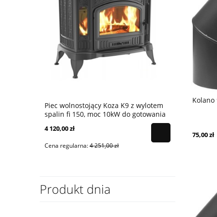
Kolano
Piec wolnostojący Koza K9 z wylotem
Piec wolno
spalin fi 150, moc 10kW do gotowania
spalin fi 1
z fajerkami i pogrzebaczem
fajerkami 
4 120,00 zł
3 300,00 zł
75,00 zł
Cena regularna:
4 251,00 zł
Cena regular
Produkt dnia