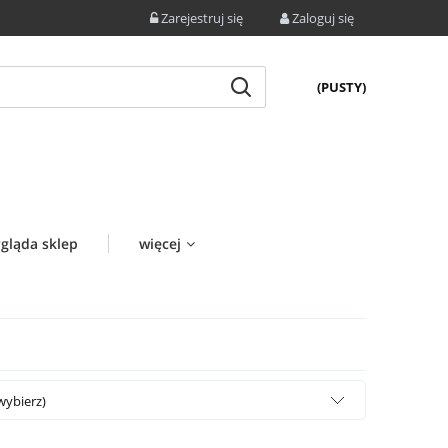
Zarejestruj się
Zaloguj się
(PUSTY)
gląda sklep
więcej
wybierz)