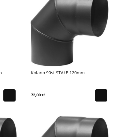
m
Kolano 90st STAŁE 120mm
72,00 zł