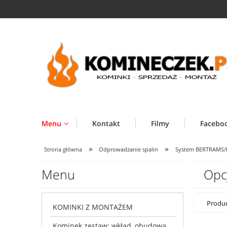
Menu
Kontakt
Filmy
Facebo
»
»
Strona główna
Odprowadzanie spalin
System BERTRAMS
Menu
Opc
Produc
KOMINKI Z MONTAŻEM
Kominek zestaw: wkład, obudowa,