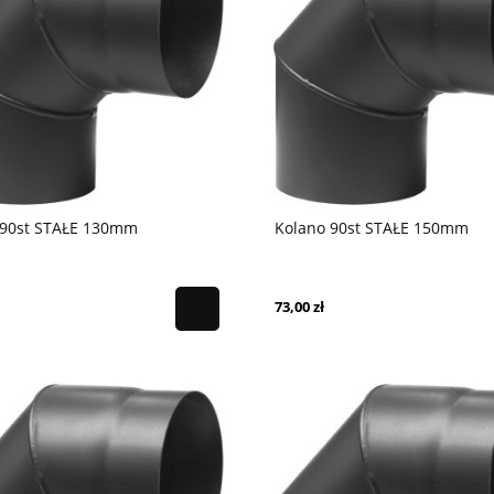
 90st STAŁE 130mm
Kolano 90st STAŁE 150mm
stojący Koza K6 z wylotem
Piec wolnostojący Koza Rollo 2 z
50, moc 8 kW do gotowania z
termotec z wylotem spalin fi 150 +
i pogrzebaczem
dolot, moc 8kW
4 680,00 zł
73,00 zł
na:
3 431,00 zł
Cena regularna:
5 200,00 zł