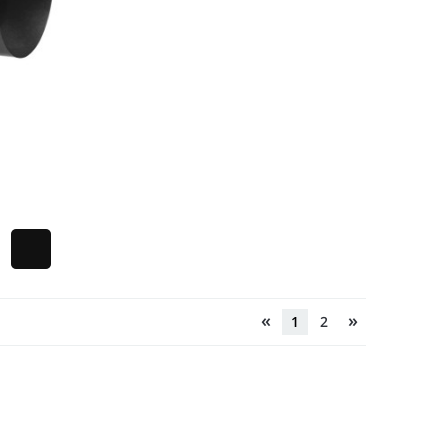
«
»
1
2