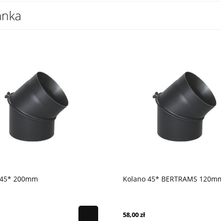
anka
 45* 200mm
Kolano 45* BERTRAMS 120m
58,00 zł