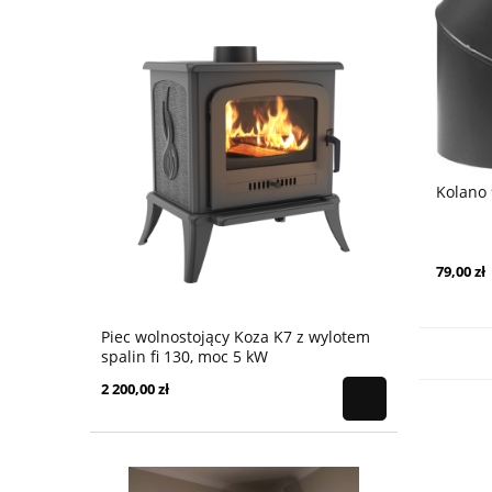
Kolano
79,00 zł
Piec wolnostojący Koza K7 z wylotem
spalin fi 130, moc 5 kW
2 200,00 zł