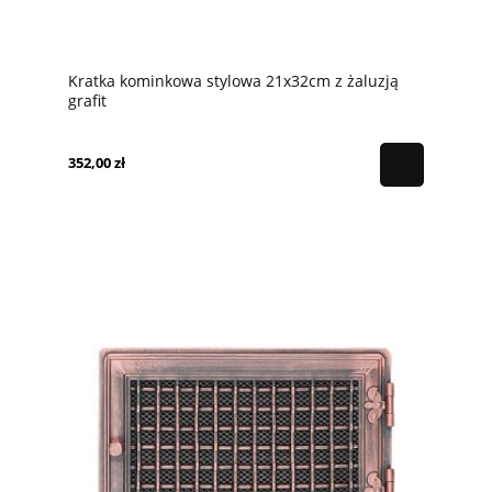
Kratka kominkowa stylowa 21x32cm z żaluzją
grafit
352,00 zł