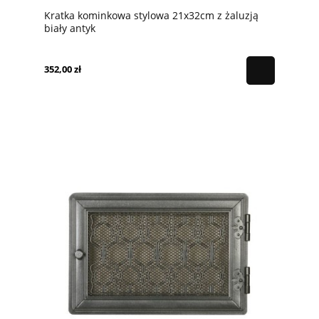
Kratka kominkowa stylowa 21x32cm z żaluzją
biały antyk
352,00 zł