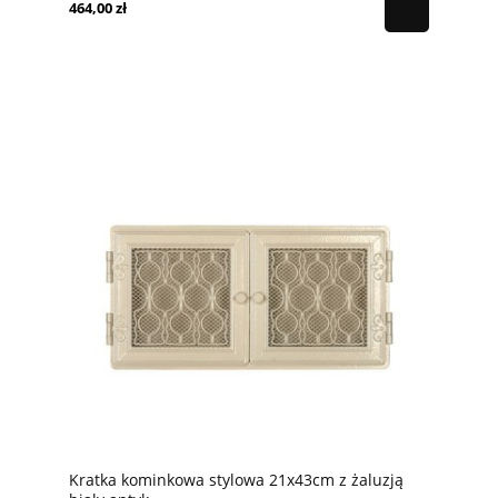
464,00 zł
Kratka kominkowa stylowa 21x43cm z żaluzją