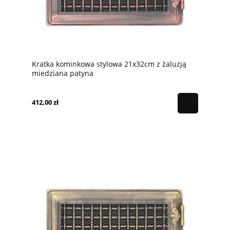
Kratka kominkowa stylowa 21x32cm z żaluzją
miedziana patyna
412,00 zł