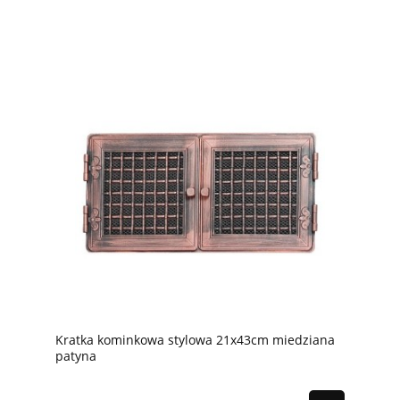
Kratka kominkowa stylowa 21x43cm miedziana
patyna