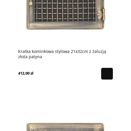
Kratka kominkowa stylowa 21x32cm z żaluzją
złota patyna
412,00 zł