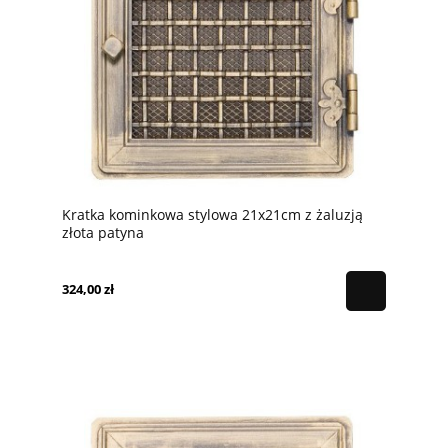
Kratka kominkowa stylowa 21x21cm z żaluzją
złota patyna
324,00 zł