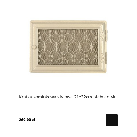
Kratka kominkowa stylowa 21x32cm biały antyk
260,00 zł