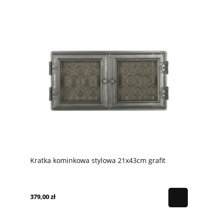
Kratka kominkowa stylowa 21x43cm grafit
379,00 zł