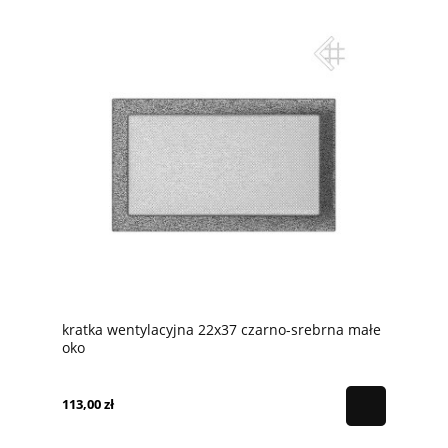
kratka wentylacyjna 22x37 czarno-srebrna małe
oko
113,00 zł