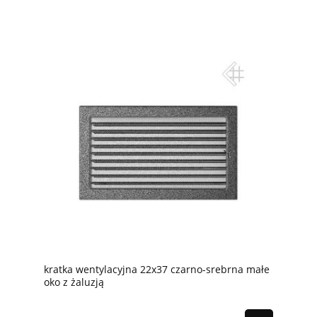
kratka wentylacyjna 22x37 czarno-srebrna małe
oko z żaluzją