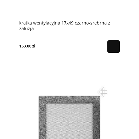
kratka wentylacyjna 17x49 czarno-srebrna z
żaluzją
153,00 zł