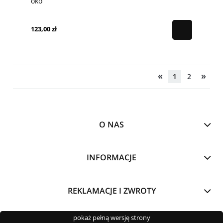
oko
123,00 zł
«
»
1
2
O NAS
INFORMACJE
REKLAMACJE I ZWROTY
pokaż pełną wersję strony