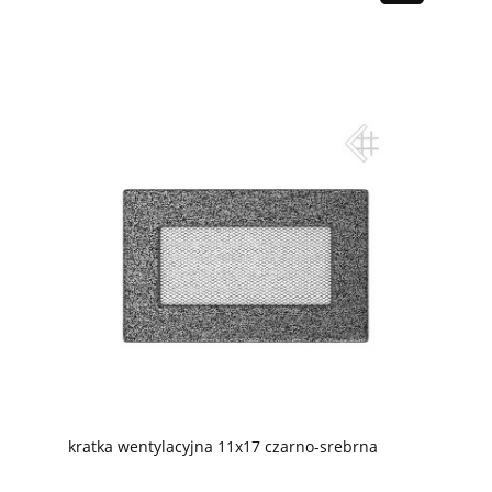
kratka wentylacyjna 11x17 czarno-srebrna