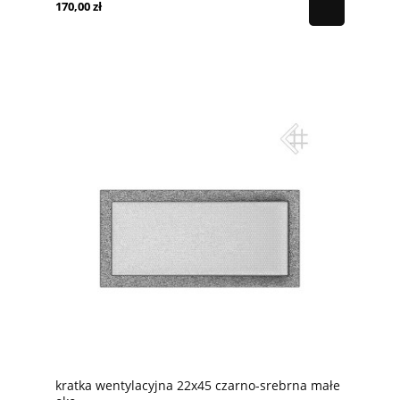
170,00 zł
kratka wentylacyjna 22x45 czarno-srebrna małe