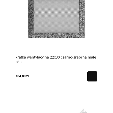
kratka wentylacyjna 22x30 czarno-srebrna małe
oko
104,00 zł