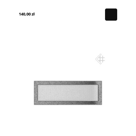
140,00 zł