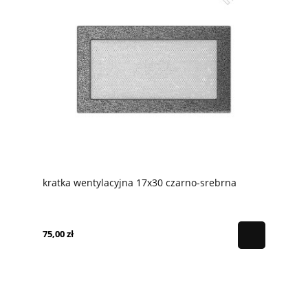
kratka wentylacyjna 17x30 czarno-srebrna
75,00 zł