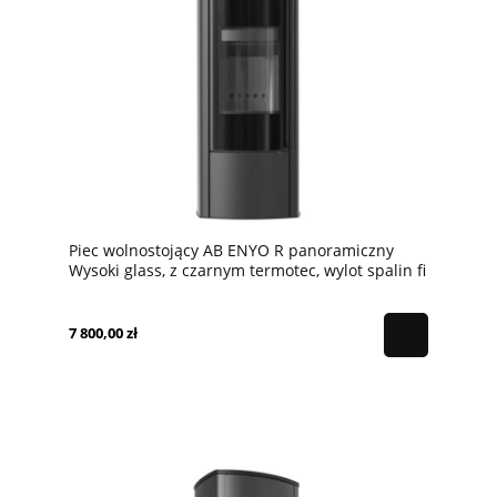
Piec wolnostojący AB ENYO R panoramiczny
Wysoki glass, z czarnym termotec, wylot spalin fi
150 + dolot, moc 5,5kW
7 800,00 zł