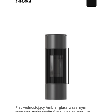
5 499,00 zł
Piec wolnostojący Ambler glass, z czarnym
termotec, wylot spalin fi 150 + dolot, moc 7kW