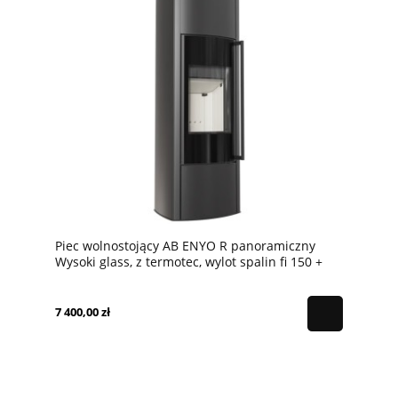
Piec wolnostojący AB ENYO R panoramiczny
Wysoki glass, z termotec, wylot spalin fi 150 +
dolot, moc 5,5kW
7 400,00 zł