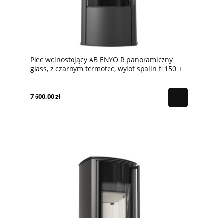
Piec wolnostojący AB ENYO R panoramiczny
glass, z czarnym termotec, wylot spalin fi 150 +
dolot, moc 5,5kW
7 600,00 zł