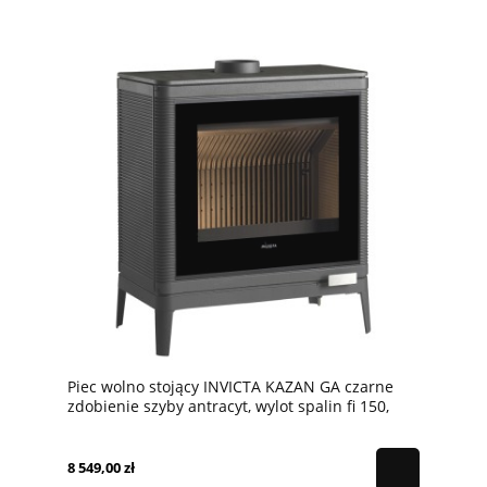
Piec wolno stojący INVICTA KAZAN GA czarne
zdobienie szyby antracyt, wylot spalin fi 150,
moc 9kw
8 549,00 zł