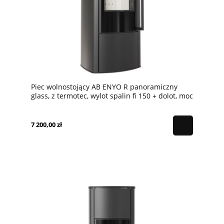
Piec wolnostojący AB ENYO R panoramiczny
glass, z termotec, wylot spalin fi 150 + dolot, moc
5,5kW
7 200,00 zł