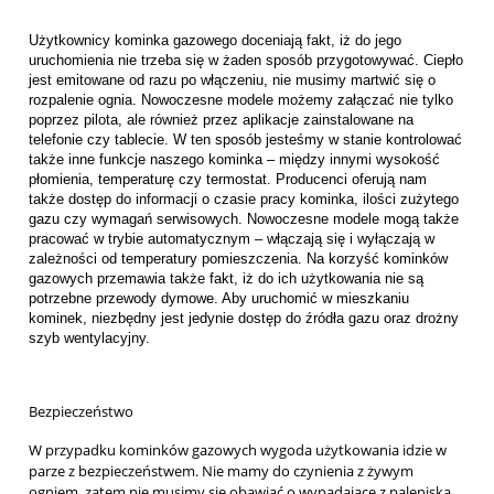
Użytkownicy kominka gazowego doceniają fakt, iż do jego
uruchomienia nie trzeba się w żaden sposób przygotowywać. Ciepło
jest emitowane od razu po włączeniu, nie musimy martwić się o
rozpalenie ognia. Nowoczesne modele możemy załączać nie tylko
poprzez pilota, ale również przez aplikacje zainstalowane na
telefonie czy tablecie. W ten sposób jesteśmy w stanie kontrolować
także inne funkcje naszego kominka – między innymi wysokość
płomienia, temperaturę czy termostat. Producenci oferują nam
także dostęp do informacji o czasie pracy kominka, ilości zużytego
gazu czy wymagań serwisowych. Nowoczesne modele mogą także
pracować w trybie automatycznym – włączają się i wyłączają w
zależności od temperatury pomieszczenia. Na korzyść kominków
gazowych przemawia także fakt, iż do ich użytkowania nie są
potrzebne przewody dymowe. Aby uruchomić w mieszkaniu
kominek, niezbędny jest jedynie dostęp do źródła gazu oraz drożny
szyb wentylacyjny.
Bezpieczeństwo
W przypadku kominków gazowych wygoda użytkowania idzie w
parze z bezpieczeństwem. Nie mamy do czynienia z żywym
ogniem, zatem nie musimy się obawiać o wypadające z paleniska