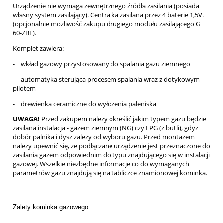
Urządzenie nie wymaga zewnętrznego źródła zasilania (posiada
własny system zasilający). Centralka zasilana przez 4 baterie 1,5V.
(opcjonalnie możliwość zakupu drugiego modułu zasilającego G
60-ZBE).
Komplet zawiera:
- wkład gazowy przystosowany do spalania gazu ziemnego
- automatyka sterująca procesem spalania wraz z dotykowym
pilotem
- drewienka ceramiczne do wyłożenia paleniska
UWAGA!
Przed zakupem należy określić jakim typem gazu będzie
zasilana instalacja - gazem ziemnym (NG) czy LPG (z butli), gdyż
dobór palnika i dysz zależy od wyboru gazu. Przed montażem
należy upewnić się, że podłączane urządzenie jest przeznaczone do
zasilania gazem odpowiednim do typu znajdującego się w instalacji
gazowej. Wszelkie niezbędne informacje co do wymaganych
parametrów gazu znajdują się na tabliczce znamionowej kominka.
Zalety kominka gazowego