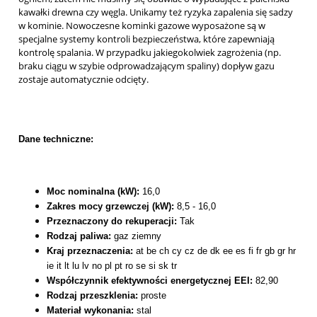
kawałki drewna czy węgla. Unikamy też ryzyka zapalenia się sadzy
w kominie. Nowoczesne kominki gazowe wyposażone są w
specjalne systemy kontroli bezpieczeństwa, które zapewniają
kontrolę spalania. W przypadku jakiegokolwiek zagrożenia (np.
braku ciągu w szybie odprowadzającym spaliny) dopływ gazu
zostaje automatycznie odcięty.
Dane techniczne:
Moc nominalna (kW):
16,0
Zakres mocy grzewczej (kW):
8,5 - 16,0
Przeznaczony do rekuperacji:
Tak
Rodzaj paliwa:
gaz ziemny
Kraj przeznaczenia:
at be ch cy cz de dk ee es fi fr gb gr hr
ie it lt lu lv no pl pt ro se si sk tr
Współczynnik efektywności energetycznej EEI:
82,90
Rodzaj przeszklenia:
proste
Materiał wykonania:
stal