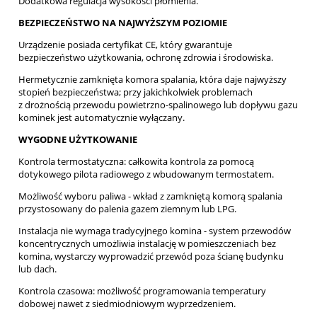
Dodatkowa regulacja wysokości płomienia.
BEZPIECZEŃSTWO NA NAJWYŻSZYM POZIOMIE
Urządzenie posiada certyfikat CE, który gwarantuje
bezpieczeństwo użytkowania, ochronę zdrowia i środowiska.
Hermetycznie zamknięta komora spalania, która daje najwyższy
stopień bezpieczeństwa; przy jakichkolwiek problemach
z drożnością przewodu powietrzno-spalinowego lub dopływu gazu
kominek jest automatycznie wyłączany.
WYGODNE UŻYTKOWANIE
Kontrola termostatyczna: całkowita kontrola za pomocą
dotykowego pilota radiowego z wbudowanym termostatem.
Możliwość wyboru paliwa - wkład z zamkniętą komorą spalania
przystosowany do palenia gazem ziemnym lub LPG.
Instalacja nie wymaga tradycyjnego komina - system przewodów
koncentrycznych umożliwia instalację w pomieszczeniach bez
komina, wystarczy wyprowadzić przewód poza ścianę budynku
lub dach.
Kontrola czasowa: możliwość programowania temperatury
dobowej nawet z siedmiodniowym wyprzedzeniem.